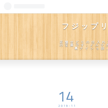
フジップ
店舗せどりの仕入れ
の宝庫です♪メルマ
裏ナイショ話
14
2019
-
11