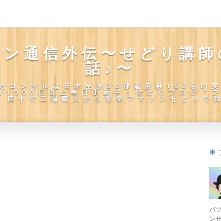
リン通信外伝〜せどり講師
話♪〜
方コンサルは日本全国30都道府県160名の
ガ1000日以上毎日更新中！せどりブログ「
。四十代工場職人から副業アマゾンせどりで
パ
ンせ