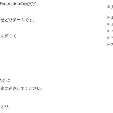
ori Federationの頭文字。
▶
2
舗
せどり
チームです。
▶
2
、
▶
2
動を願って
▶
2
▶
2
入会に
個別に連絡してください。
せどり
、