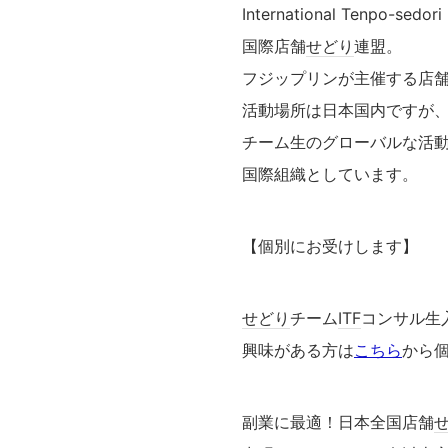
International Tenpo-sed
国際店舗
せどり
連盟。
フジップリンが主催する店
活動場所は日本国内ですが
チーム生のグローバルな活
国際組織としています。
【個別にお受けします】
せどり
チーム
ITF
コンサル生
興味がある方は
こちら
から
副業に最適！日本全国店舗