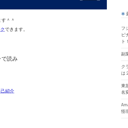
ます＾＾
ック
できます。
フ
ピ
ト
副
ラで読み
ク
は
東
自己紹介
名
A
怪