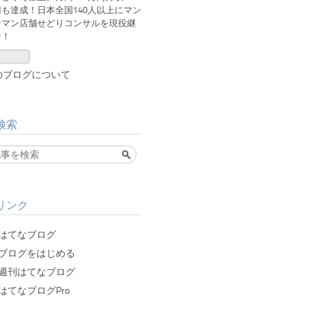
円も達成！日本全国140人以上にマン
ーマン店舗せどりコンサルを現役継
中！
のブログについて
検索
リンク
はてなブログ
ブログをはじめる
週刊はてなブログ
はてなブログPro