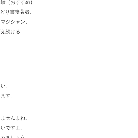
実績（おすすめ）、
どり
書籍著者、
、マジシャン、
変え続ける
いい。
います。
りませんよね。
いいですよ。
てみましょう。