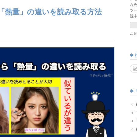
万
ツ
「熱量」の違いを読み取る方法
続
】
こ