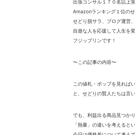
出張コンサル１７０名以上
Amazon
ランキング１位の
せ
せどり
脱サラ、ブログ運営
自遊な人を応援して人生を
フジップリンです！
〜この記事の内容〜
この値札・ポップを見れば
と、
せどり
の賢人たちは言
でも、利益出る商品見つか
「熱量」の違いを考えると
今日は価格差について考え