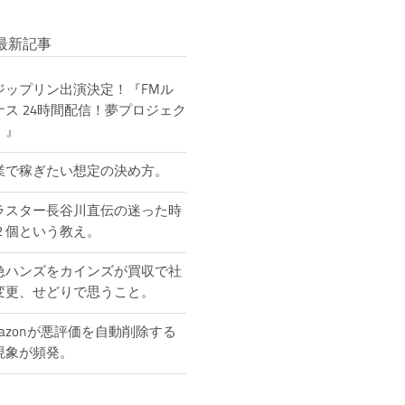
最新記事
ジップリン出演決定！『FMル
ナス 24時間配信！夢プロジェク
！』
業で稼ぎたい想定の決め方。
ラスター長谷川直伝の迷った時
２個という教え。
急ハンズをカインズが買収で社
変更、せどりで思うこと。
mazonが悪評価を自動削除する
現象が頻発。