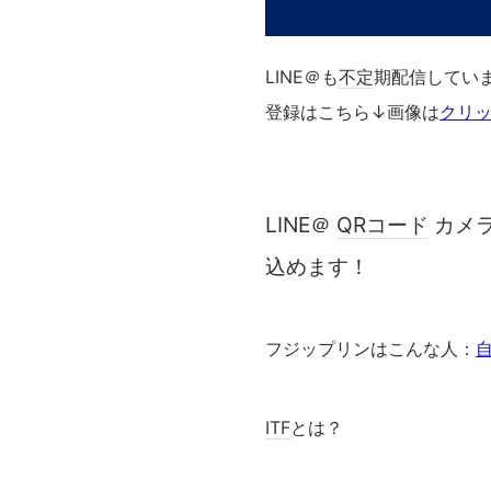
LINE＠も
不定
期配信してい
登録はこちら
↓画像は
クリ
LINE＠
QRコード
カメ
込めます！
フジップリンはこんな人：
ITF
とは？