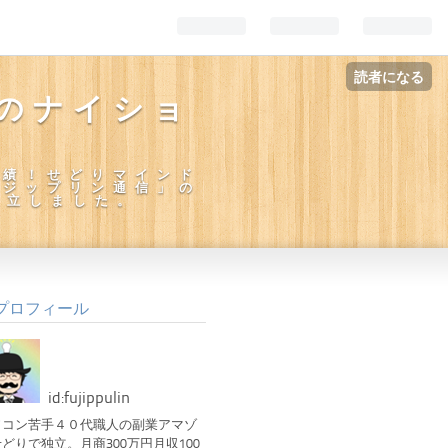
読者になる
のナイショ
実績！せどりマインド
フジップリン通信」の
独立しました。
プロフィール
id:fujippulin
ソコン苦手４０代職人の副業アマゾ
どりで独立。月商300万円月収100