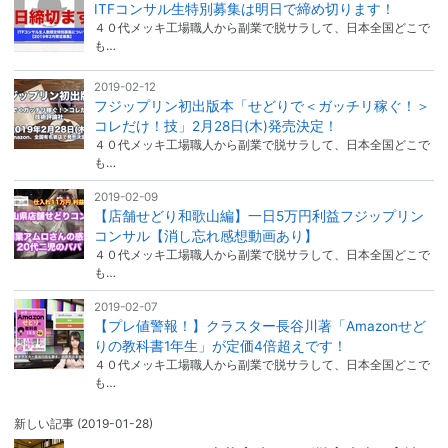
ITFコンサル生特別募集は明日で締め切ります！
４０代メッキ工場職人から副業で脱サラして、日本全国どこで
も…
2019-02-12
フジップリン初出版本「せどりで＜ガッチリ稼ぐ！＞
コレだけ！技」2月28日(木)発売決定！
４０代メッキ工場職人から副業で脱サラして、日本全国どこで
も…
2019-02-09
【店舗せどり和歌山編】一日5万円利益フジップリン
コンサル【消し忘れ感想動画あり】
４０代メッキ工場職人から副業で脱サラして、日本全国どこで
も…
2019-02-07
【プレ値警報！】クラスター長谷川著「Amazonせど
りの教科書1年生」が定価4倍超えです！
４０代メッキ工場職人から副業で脱サラして、日本全国どこで
も…
新しい記事
(2019-01-28)