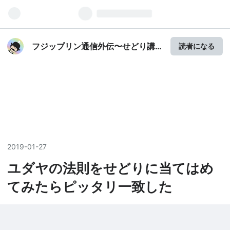
フジップリン通信外伝〜せどり講
読者になる
師のナイショ話♪〜
2019
-
01
-
27
ユダヤの法則をせどりに当てはめ
てみたらピッタリ一致した