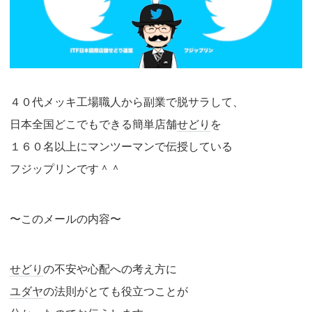
４０代メッキ工場職人から副業で脱サラして、
日本全国どこでもできる簡単店舗
せどり
を
１６０名以上にマンツーマンで伝授している
フジップリンです＾＾
〜このメールの内容〜
せどり
の不安や心配への考え方に
ユダヤ
の法則がとても役立つことが